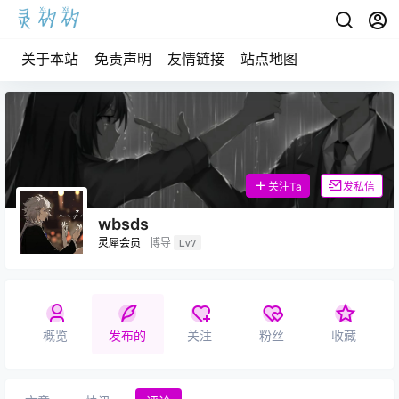
关于本站
免责声明
友情链接
站点地图
关注Ta
发私信
wbsds
灵犀会员
博导
Lv7
概览
发布的
关注
粉丝
收藏