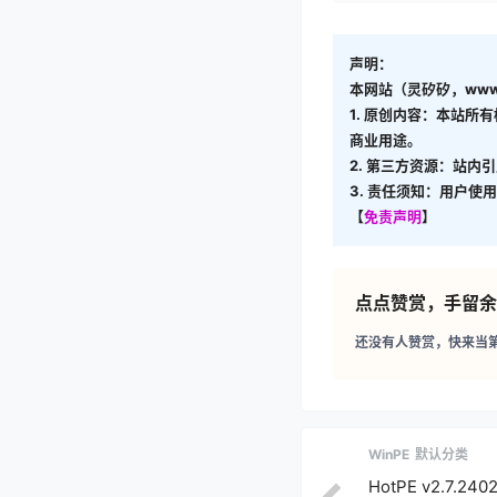
声明：
本网站（灵矽矽，www.
1. 原创内容：本站所
商业用途。
2. 第三方资源：站内
3. 责任须知：用户
【
免责声明
】
点点赞赏，手留余
还没有人赞赏，快来当
WinPE
默认分类
HotPE v2.7.240