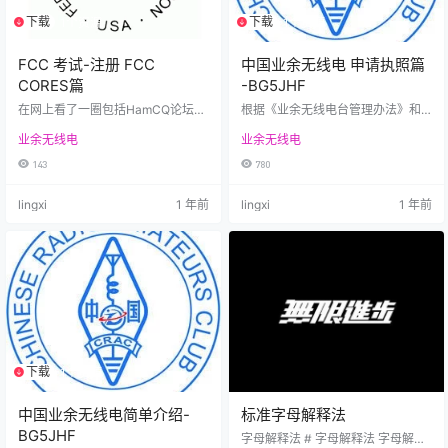
下载
下载
1个资源
1个资源
FCC 考试-注册 FCC
中国业余无线电 申请执照篇
CORES篇
-BG5JHF
在网上看了一圈包括HamCQ论坛也
根据《业余无线电台管理办法》和
看过了，讲解的并不是很完整 让我
江西地区申请要求设计指导 准备申
业余无线电
业余无线电
来给你捋捋吧 首先需要准备的东西
请材料 在开始填写申请表前，请确
1.我们要知道FCC CORES 的网址：
保准备好以下材料： 基本材料（所
143
780
FCC CORES （打不开的台油可以
有申请人）： 无管申请表（新表或
试试使用魔法） 2.根据群里面亲
老表） CRAC协会操作证（新证旧
lingxi
1 年前
lingxi
1 年前
测： 注册cores时可以用美国国外的
证均可） 身份证明文件（中国公民
地址，只有在申请执照的时候才必
身份证等） 未成年人额外材料： 监
填美国邮寄地址。而且亲测这个地
护人身份证复印件 户口本（监护人
址可以随便填一个(我自己就是随便
及本人页） 申请表签名处需要监护
填的)，只要地址在usps数据库中就
人签名及申请人本人签名 2.如何填
可以。 3.一个美国的…
写无管申请表（偏向江西地区其他…
下载
1个资源
中国业余无线电简单介绍-
标准字母解释法
BG5JHF
字母解释法 # 字母解释法 字母解释