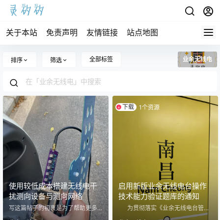
关于本站
免责声明
友情链接
站点地图
全部标签
业余无线电
排序
筛选
下载
1个资源
使用较低成本搭建无线电干
启用新版业余无线电台操作
扰测向设备与测向网络
技术能力验证题库的通知
写这篇帖子的初衷是为了帮助更多
为贯彻落实《业余无线电台管理
各地饱受塔吊、保安、酒店等干
办法》（工业和信息化部令第67