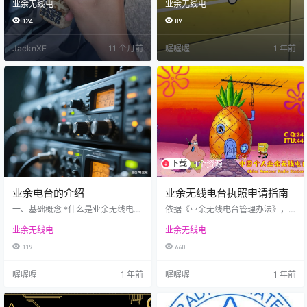
业余无线电
业余无线电
扰、占用业余无线电频段摧残的 Ha
号）等要求，进一步规范和优化业
m 们，甚至很多干扰会直接占用各
余无线电台操作技术能力验证工
124
89
地中继的上、下行频率，严重侵害
作，经工业和信息化部无线电管理
了我们业余无线电爱好者的合法权
局审定，现委托CRAC向社会公开发
JacknXE
11 个月前
喔喔喔
1 年前
益。 由于我们本地赣州峰山中继，
布《业余无线电台操作技术能力验
龙南高山中继，南康南山中继，上
证题库（2025年版）》。 自202
下行频率均受到不同程度的恶意与
5年10月1日正式启用2025年版题
非恶意干扰，因此开发此项目进行
库，在执行过程中，如遇有问题或
使用，初衷很简单，仅仅是想为我
相关意见建议，请及时与CRAC联
们业余无线电爱好者尽一点自己微
系。 特此通知。 附…
薄的力量。 我们需要维护自己的合
法…
下载
1个资源
业余电台的介绍
业余无线电台执照申请指南
一、基础概念 *什么是业余无线电
依据《业余无线电台管理办法》，
台？ 业余无线电台是经相关部门批
结合江西地区申请要求，整理出执
业余无线电
业余无线电
准，由业余无线电爱好者设置使
照申请的详细指南。 一、申请条件
用，用于非商业性通信（如技术交
1. 熟悉无线电管理规定，如《中华人
119
660
流、应急救灾等）的电台。 *为什么
民共和国无线电管理条例》《业余
是“业余”无线电台，而不是无线电
无线电台管理办法》等。 2. 具备国
喔喔喔
1 年前
喔喔喔
1 年前
台；业余无线电台业余吗？ 1. 为何
家无线电管理机构规定的操作技术
是业余无线电台而非无线电台： “业
能力，持有业余无线电操作技术能
余无线电台”是无线电台的一种，“业
力证书。 3. 无线电发射设备符合国