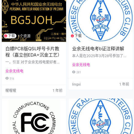
余”明确其主体为持证爱好者，用途
家相关技术标准，使用依法取得型
限于非商业性技术交流、应急通信
号核准的设备（型号核准证载明的
等，与商业、专业电台（如广播、
频率范围包含业余业务频段）；或
军事电台）在使用…
使用自制、改装、拼…
下载
下载
1个资源
1个资源
白嫖PCB版QSL呼号卡片教
业余无线电考b证注释讲解
程（嘉立创EDA+沉金工艺）
本人是在2025年3月28号参加了南
昌第一期的业余无线电b类的考试，
一，引言 对于业余无线电爱好者而
业余无线电
以46分拿下b类 我对这些不是很
言，拥有一张属于自己的QSL卡片
懂，但是你愿意去背就可以的，这
业余无线电
是一件非常有意义的事情，而PCB
281
里讲解一些题目（没讲解的差不多
版的QSL卡片更具有纪念意义。本
516
就要死记硬背了） 那么现在开始 首
文将详细介绍如何使用嘉立创EDA
lingxi
1 年前
先你不可能一直包的手机1.是手机会
设计并制作无线电标准呼号卡片PC
干扰你的注意力2.看久了也会厌倦所
喔喔喔
1 年前
B ，要有一定嘉立创EDA基础的爱好
以我们需要打印一些质料（在下面
者。后续还会推出保姆版教程，零
的附件里面有） 首先从 频率范围以
基础小白也能轻松上手。此外，教
及业余业务和卫星业余业务的使用
程结尾处会提供制版文件下载，方
状态 波段 频率范围 业务性质 记忆
便大家直接使用。 二、准备工作 1.
技巧（题…
使用在线嘉立创EDA（专业版）/安
装嘉立创E…