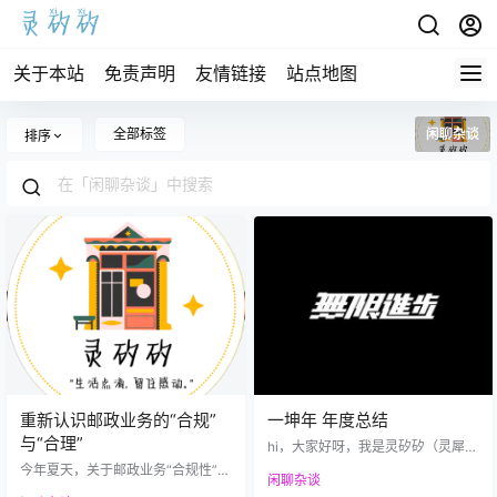
关于本站
免责声明
友情链接
站点地图
全部标签
闲聊杂谈
排序
重新认识邮政业务的“合规”
一坤年 年度总结
与“合理”
hi，大家好呀，我是灵矽矽（灵犀杂
货铺）的站长，掐指一算这个网站
今年夏天，关于邮政业务“合规性”的
闲聊杂谈
从意义上开了两年半了（实际是两
讨论在网络上迅速升温。无论是集