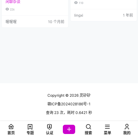
年）。SEO做的还算好吧，如果还
闲聊杂谈
邮爱好者，还是普通用户，都在分
110
是使用原来的名字（灵犀杂货铺）
享各自在邮政办理业务时的体验与
226
应该是可以有bing重权的，可惜阿
困惑。 中国邮政作为世界五百强企
lingxi
1 年前
里云的个人备案貌似不认可这个名
业，规模巨大，但内部管理相对分
字（不能出现货铺的字眼）。没办
喔喔喔
10 个月前
散，有时被形容为“由无数地方邮政
法当时我看了一下我一款游戏里面
单位松散联合而成”。总部制定的规
的名称叫灵矽想着就灵矽矽吧，但
定，在地方执行中往往会出现不同
是用起来却发现有公司和我同名并
程度的调整甚至加码，导致全国各
且重权非常高，如果是我要重权压
地区的操作标准存在差异。再加上
过他我觉得在近5年是不可能的事…
基层营业员培训时间有限，业务执
行更多依赖个人理解，这就不可避…
Copyright © 2026
灵矽矽
赣ICP备2024028186号-1
查询 23 次，耗时 0.6421 秒
首页
专题
认证
搜索
菜单
我的