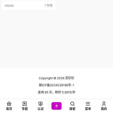
时，每个功能都有开关说明。 插件
wbsds
1 年前
采用vite打包，界面采用Vue3+ele
ment-plus制作。无论是外观，还是
框架功能，都是空前的强大，作者
承诺用户永久免费使用！ 插件功能
1、输出优化 ●移除版本号 ●移除加
载文件版本…
Copyright © 2026
灵矽矽
赣ICP备2024028186号-1
查询 65 次，耗时 0.6978 秒
首页
专题
认证
搜索
菜单
我的