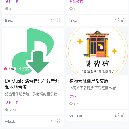
其他工具
音乐歌谱
的酷狗音乐第三方客户端，支持Win
dows、macOS和Linux多平台，具
3k
73
有简洁美观的界面设计、Hi-Fi音质
支持和每日自动领取VIP功能。本文
lingxi
1 年前
lingxi
1 年前
详细介绍MoeKoe Music的主要特
性、安装使用方法、开发部署指南
以及常见问题解决方案。 ✨ 特性 ✅
使用 Vue.js 全家桶开发 🔴 酷狗账号
登录（扫码/手机/账号登录） …
下载
1个资源
LX Music 洛雪音乐在线音源
植物大战僵尸杂交版
和本地音源
本网站下载链接 下载链接 作者：潜
艇伟伟迷官方下载链接 官方下载
洛雪音乐助手是一款老牌的音乐软
游戏
件，已经持续更新多年，以前的版
其他工具
本，软件支持直接在线播放音乐，
109
不过因为某些原因，目前的洛雪已
48.9k
经变成了一个壳子。也就是说软件
cen, nan
2 年前
本身不再自动加载任何音乐资源，
wbsds
1 年前
而是需要用户自己导入音源才能正
常使用。 音源这个东西和直播源一