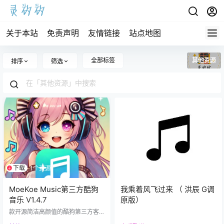
关于本站
免责声明
友情链接
站点地图
全部标签
其他资源
排序
筛选
下载
1个资源
MoeKoe Music第三方酷狗
我乘着风飞过来 （ 洪辰 G调
音乐 V1.4.7
原版）
款开源简洁高颜值的酷狗第三方客
户端 MoeKoe Music是一款现代化