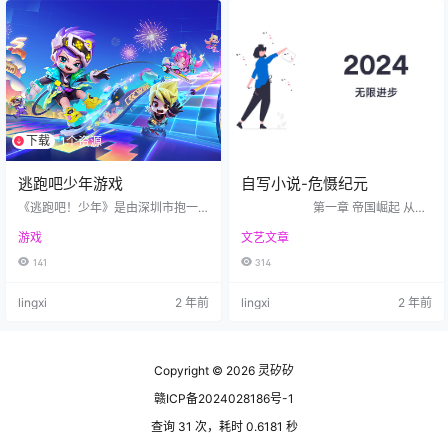
样，具有时效性，并非一直有效，
也许今天用得好好的，明天可能就
用不了，所以需要一直不断更新。
这么多音源，用哪个呢？俗话说，
鞋合不合适，只有脚知道！很难做
到一个…
下载
1个资源
逃跑吧少年游戏
自写小说-危慑纪元
《逃跑吧！少年》是由深圳市抱一
第一章 帝国崛起 从
网络科技有限公司研发的一款角色
前，有一个仙女下凡洗脚，在池中
游戏
文艺文章
扮演游戏，于2018年8月3日手游服
泡的时候，衣服被猴哥化作的鹰拿
正式发布[1][32]。 为了维护世界的
走了，后来一个叫静香的放牛郎，
141
314
和平，逃生者和追捕者展开了激烈
把猴哥压在五指山下，拿回了秋衣
的斗争，都希望自己是那个守护世
和秋裤，给了仙女。几百年后，这
lingxi
2 年前
lingxi
2 年前
界的英雄，必须产生一个来维护的
个陈仙女修炼成神，下方来报达静
世界的和平。玩家通过扮演“逃生
香，但现在静香已经转世到一个叫
者”，利用躲藏、变身等方式对抗“追
西门庆的身上，然后仙女在晒衣服
捕者”。也可以扮演“追捕者”，与“逃
的时候被静香看上了，但是武松不
生者”斗智斗勇，阻止他们逃生。
让，两个人劳到了峨眉山，找到了
Copyright © 2026
灵矽矽
该作获得2018年第四届硬核…
灭绝太师，这个太师是把倚天剑传
赣ICP备2024028186号-1
授…
查询 31 次，耗时 0.6181 秒