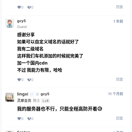
回复
0
0
gcy5
1 年前
Guest
感谢分享
如果可以自定义域名的话就好了
我有二级域名
这样我们车机添加的时候就完美了
加一个国内cdn
不过 我能力有限，哈哈
回复
0
0
lingxi
11 个月前
@
gcy5
M
灵犀会员
院士
Lv8
我的服务器也不行，只能全程高防开着😥
回复
0
0