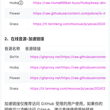
Huibq②
https://raw.niuma666bet.buzz/Huibq/keep-alive/m
Flower
https://raw.githubusercontent.com/pdone/lx-musi
Grass
https://tt.tenmeng.com/moonue/js/yecao202412.
2、在线音源-加速链接
音源名称
音源链接
SixYin
https://ghproxy.net/https://raw.githubusercontent.
Huibq
https://ghproxy.net/https://raw.githubusercontent
Flower
https://ghproxy.net/https://raw.githubusercontent
Grass
https://tt.tenmeng.com/moonue/js/yecao202412.js
加速链接仅推荐访问 GitHub 受限的用户使用，如果你的
网络可以流畅访问 GitHub，建议直接使用原始链接。