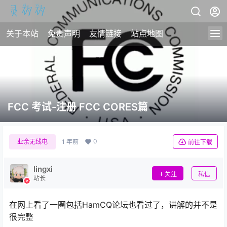
关于本站
免责声明
友情链接
站点地图
FCC 考试-注册 FCC CORES篇
0
业余无线电
1 年前
前往下载
lingxi
关注
私信
站长
在网上看了一圈包括HamCQ论坛也看过了，讲解的并不是
很完整