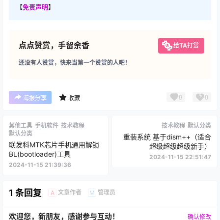
【
免责声明
】
点点赞赏，手留余香
给TA打赏
还没有人赞赏，快来当第一个赞赏的人吧！
0
0
海报分享
收藏
其他工具
手机软件
技术教程
技术教程
默认分类
默认分类
重装系统 基于dism++（适合
联发科MTK芯片手机通用解锁
超级超级超级新手）
BL(bootloader)工具
2024-11-15 22:51:47
2024-11-15 21:39:36
1 条回复
文章作者
管理员
A
M
欢迎您，新朋友，感谢参与互动！
确认修改