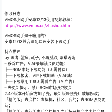
修改日志
VMOS小助手安卓12/13使用视频教程：
https://www.vmos.cn/zhushou.htm
VMOS助手是干嘛用的？
安卓12/13兼容适配建议安装下该助手!
特点描述
by 黑鹰, 鲨鱼, 耗子, 不再孤独, 暗猎魂殇
– 移除广告，免登录解锁会员功能：
├—ROM市场下载功能（无需付费）
├—下载极客、VIP下载加速（免登陆）
├—下载常用工具无需看广告（免广告）
– 去更新提示、禁止ROM市场强制更新
2.4.0版本开始官方加了壳，最新版是脱壳后破解修改；
「精简版」去底栏：虚拟机，社区、我的；去ROM强制更
新；
「精简版」去新版本后台挂机久之后按开机会弹出的会员