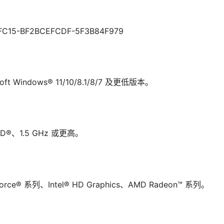
FC15-BF2BCEFCDF-5F3B84F979
ft Windows® 11/10/8.1/8/7 及更低版本。
D®、1.5 GHz 或更高。
orce® 系列、Intel® HD Graphics、AMD Radeon™ 系列。