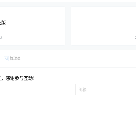
交版
43
管理员
M
友，感谢参与互动！