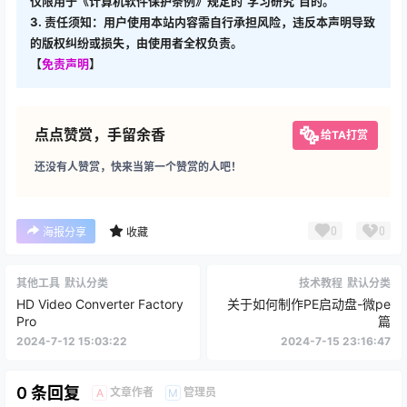
仅限用于《计算机软件保护条例》规定的“学习研究”目的。
3. 责任须知：用户使用本站内容需自行承担风险，违反本声明导致
的版权纠纷或损失，由使用者全权负责。
【
免责声明
】
点点赞赏，手留余香
给TA打赏
还没有人赞赏，快来当第一个赞赏的人吧！
0
0
海报分享
收藏
其他工具
默认分类
技术教程
默认分类
HD Video Converter Factory
关于如何制作PE启动盘-微pe
Pro
篇
2024-7-12 15:03:22
2024-7-15 23:16:47
0 条回复
文章作者
管理员
A
M