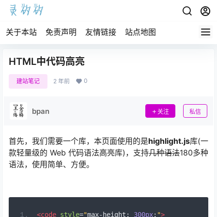
关于本站
免责声明
友情链接
站点地图
HTML中代码高亮
0
建站笔记
2 年前
bpan
关注
私信
首先，我们需要一个库，本页面使用的是
highlight.js
库(一
款轻量级的 Web 代码语法高亮库)，支持
几种语法
180多种
语法，使用简单、方便。
<code
style
=
"
max
-
height
:
300px
;
"
>