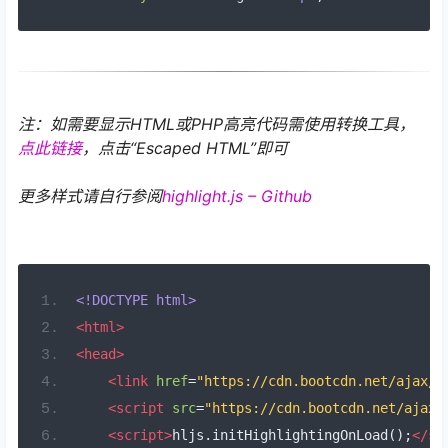
注：如需要显示HTML或PHP高亮代码需使用转换工具，
点此链接
，点击“Escaped HTML”即可
更多样式请自行参阅
highlight.js – Github
<!DOCTYPE html>
<html>
<head>
<link
href
=
"https://cdn.bootcdn.net/ajax/l
<script
src
=
"https://cdn.bootcdn.net/ajax/
<script>
hljs
.
initHighlightingOnLoad
();
</sc