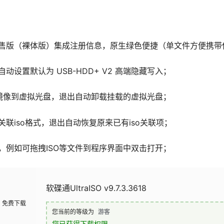
售版（裸体版）集成注册信息，原生绿色便捷（单文件方便携带
动设置默认为 USB-HDD+ V2 高端隐藏写入；
O镜像到虚拟光盘，退出自动卸载挂载的虚拟光盘；
联iso格式，退出自动恢复原来已有iso关联项；
，例如可拖拽ISO等文件到程序界面中双击打开；
软碟通UltraISO v9.7.3.3618
免费下载
您当前的等级为
游客
您已获得下载权限