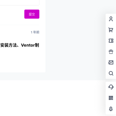
提交
1 年前
us安装方法、Ventor制