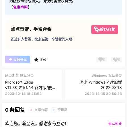
的版权纠纷或损失，由使用者全权负责。
【
免责声明
】
点点赞赏，手留余香
给TA打赏
还没有人赞赏，快来当第一个赞赏的人吧！
0
0
海报分享
收藏
网页浏览
默认分类
Windows
默认分类
Microsoft Edge
吻妻 Windows 7 旗舰版
v119.0.2151.44 官方版/便携
2022.03.18
版
2023-12-14 18:35:53
2023-12-15 20:50:26
0 条回复
文章作者
管理员
A
M
欢迎您，新朋友，感谢参与互动！
确认修改