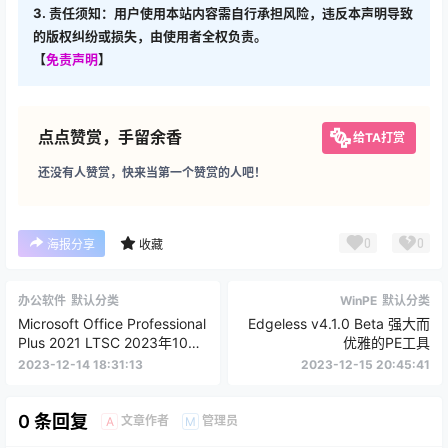
3. 责任须知：用户使用本站内容需自行承担风险，违反本声明导致
的版权纠纷或损失，由使用者全权负责。
【
免责声明
】
点点赞赏，手留余香
给TA打赏
还没有人赞赏，快来当第一个赞赏的人吧！
0
0
海报分享
收藏
办公软件
默认分类
WinPE
默认分类
Microsoft Office Professional
Edgeless v4.1.0 Beta 强大而
Plus 2021 LTSC 2023年10月
优雅的PE工具
版
2023-12-14 18:31:13
2023-12-15 20:45:41
0 条回复
文章作者
管理员
A
M