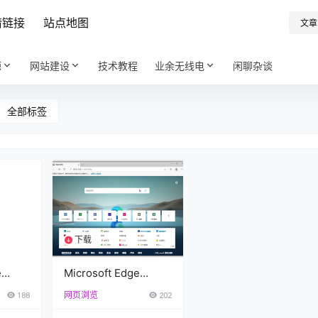
情链接
站点地图
文章
源
网站建设
技术教程
业余无线电
闲聊杂谈
全部标签
下载
1个资源
e
Microsoft Edge
3
v119.0.2151.44 官方
188
网页浏览
202
版/便携版